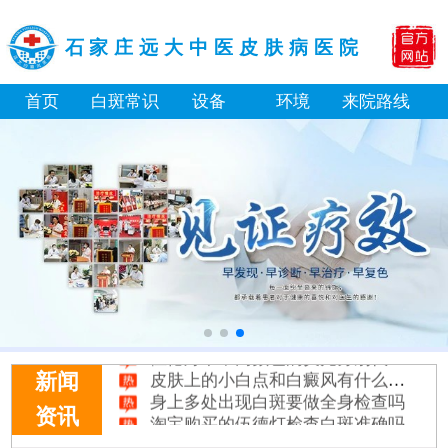
石家庄远大中医皮肤病医院
首页
白斑常识
设备
环境
来院路线
身体黑色素缺失是什么原因引起
白癜风打复色针有没有治好的案例
白癜风最初征兆什么样图片
初期白癜风和普通的色素减退斑怎么区分
伍德灯下不同颜色的荧光分别代表什么病
皮肤上的小白点和白癜风有什么区别
新闻
身上多处出现白斑要做全身检查吗
淘宝购买的伍德灯检查白斑准确吗
资讯
大面积白斑做全身仓光疗怎么样