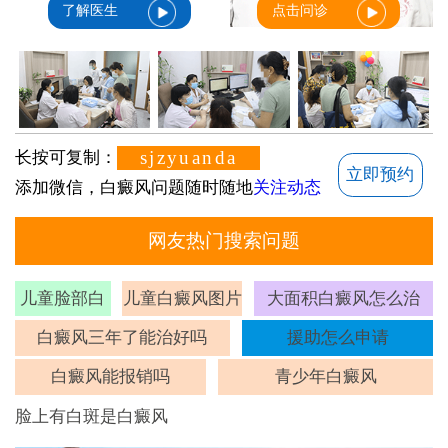
了解医生
点击问诊
sjzyuanda
长按可复制：
立即预约
添加微信，白癜风问题随时随地
关注动态
网友热门搜索问题
儿童脸部白
儿童白癜风图片
大面积白癜风怎么治
斑
白癜风三年了能治好吗
援助怎么申请
白癜风能报销吗
青少年白癜风
脸上有白斑是白癜风