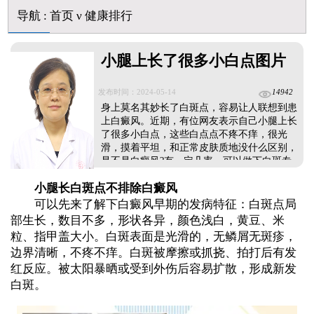
美国进口308激光照白癜风一个光斑大概费用多少
导航
:
首页
ν
健康排行
小腿上长了很多小白点图片
发布时间：2024-05-14
14942
身上莫名其妙长了白斑点，容易让人联想到患
上白癜风。近期，有位网友表示自己小腿上长
了很多小白点，这些白点点不疼不痒，很光
滑，摸着平坦，和正常皮肤质地没什么区别，
是不是白癜风?有一定几率，可以做下白斑专
项检查：伍德灯+三维皮肤ct，准确诊断。...
小腿长白斑点不排除白癜风
可以先来了解下白癜风早期的发病特征：白斑点局
部生长，数目不多，形状各异，颜色浅白，黄豆、米
粒、指甲盖大小。白斑表面是光滑的，无鳞屑无斑疹，
边界清晰，不疼不痒。白斑被摩擦或抓挠、拍打后有发
红反应。被太阳暴晒或受到外伤后容易扩散，形成新发
白斑。