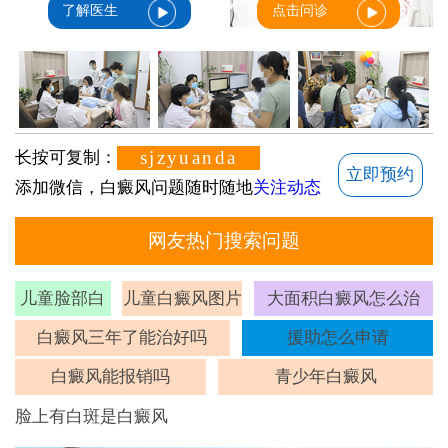
了解医生
点击问诊
sjzyuanda
长按可复制：
立即预约
添加微信，白癜风问题随时随地
关注动态
网友热门搜索问题
儿童脸部白
儿童白癜风图片
大面积白癜风怎么治
斑
白癜风三年了能治好吗
援助怎么申请
白癜风能报销吗
青少年白癜风
脸上有白斑是白癜风