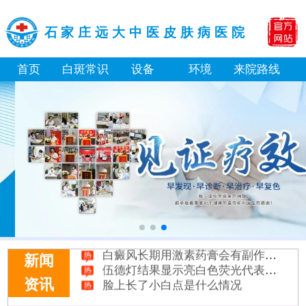
石家庄远大中医皮肤病医院
首页
白斑常识
设备
环境
来院路线
白癜风长期用激素药膏会有副作用吗
伍德灯结果显示亮白色荧光代表什么意思
新闻
脸上长了小白点是什么情况
资讯
白癜风用芦可替尼乳膏多久能恢复正常色
身体黑色素缺失是什么原因造成的