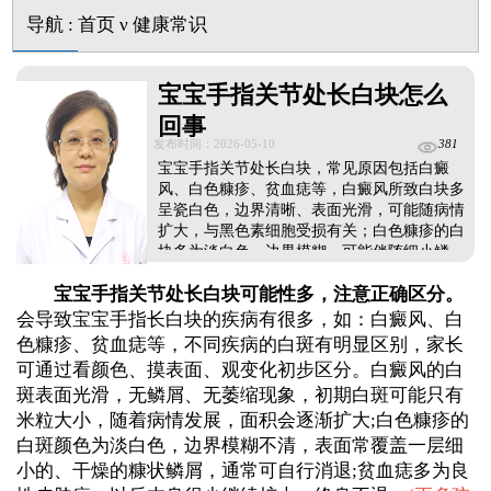
初期白癜风和白色糠疹怎么肉眼区分
导航
:
首页
ν
健康常识
石家庄远大中医皮肤病医院看白斑好吗
他克莫司能涂在嘴唇周围的白斑上吗
宝宝手指关节处长白块怎么
初期白癜风怎么治疗好得快
白癜风早期是什么症状图片
回事
发布时间：2026-05-10
381
宝宝手指关节处长白块，常见原因包括白癜
风、白色糠疹、贫血痣等，白癜风所致白块多
呈瓷白色，边界清晰、表面光滑，可能随病情
扩大，与黑色素细胞受损有关；白色糠疹的白
块多为淡白色，边界模糊，可能伴随细小鳞
屑；贫血痣则多为先天性，按压后白块不发
宝宝手指关节处长白块可能性多，注意正确区分。
红，周围皮肤泛红。及时做科学检查，可更准
确诊断，从而更有针对性治疗，同时，要做好
会导致宝宝手指长白块的疾病有很多，如：白癜风、白
宝宝手部防护，避免摩擦、暴晒，遵医嘱护
色糠疹、贫血痣等，不同疾病的白斑有明显区别，家长
理，助力皮肤恢复。...
可通过看颜色、摸表面、观变化初步区分。白癜风的白
斑表面光滑，无鳞屑、无萎缩现象，初期白斑可能只有
米粒大小，随着病情发展，面积会逐渐扩大;白色糠疹的
白斑颜色为淡白色，边界模糊不清，表面常覆盖一层细
小的、干燥的糠状鳞屑，通常可自行消退;贫血痣多为良