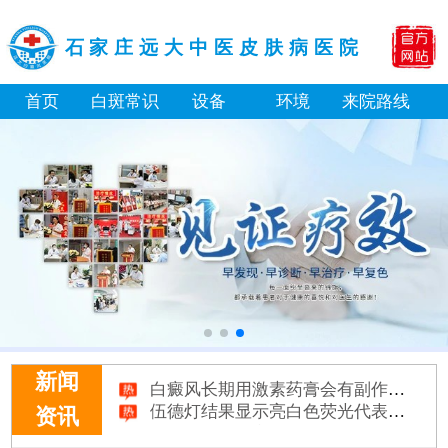
石家庄远大中医皮肤病医院
首页
白斑常识
设备
环境
来院路线
白癜风长期用激素药膏会有副作用吗
新闻
伍德灯结果显示亮白色荧光代表什么意思
资讯
脸上长了小白点是什么情况
白癜风用芦可替尼乳膏多久能恢复正常色