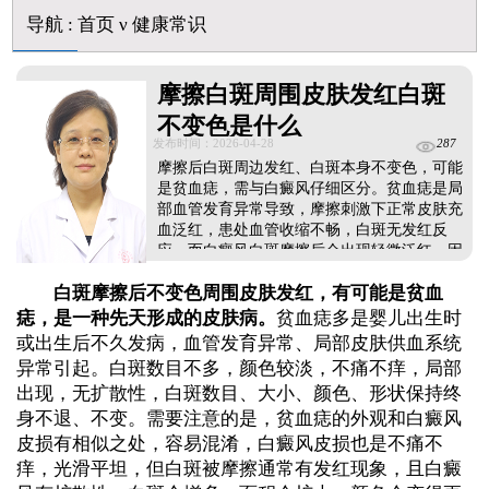
身体黑色素缺失是什么原因造成的
导航
:
首页
ν
健康常识
初期白癜风和白色糠疹怎么肉眼区分
石家庄远大中医皮肤病医院看白斑好吗
他克莫司能涂在嘴唇周围的白斑上吗
摩擦白斑周围皮肤发红白斑
初期白癜风怎么治疗好得快
不变色是什么
白癜风早期是什么症状图片
发布时间：2026-04-28
287
摩擦后白斑周边发红、白斑本身不变色，可能
是贫血痣，需与白癜风仔细区分。贫血痣是局
部血管发育异常导致，摩擦刺激下正常皮肤充
血泛红，患处血管收缩不畅，白斑无发红反
应。而白癜风白斑摩擦后会出现轻微泛红，因
局部血管可正常扩张，仅黑色素缺失。贫血痣
白斑摩擦后不变色周围皮肤发红，有可能是贫血
生来或幼年发病，白斑形态稳定、不会扩散;白
癜风后天诱发为主，易扩散蔓延。可借助伍德
痣，是一种先天形成的皮肤病。
贫血痣多是婴儿出生时
灯、三维皮肤ct进一步鉴别，确诊后遵医嘱进
或出生后不久发病，血管发育异常、局部皮肤供血系统
行相应的对症治疗，避免病情加重，影响身心
异常引起。白斑数目不多，颜色较淡，不痛不痒，局部
健康和正常生活。...
出现，无扩散性，白斑数目、大小、颜色、形状保持终
身不退、不变。需要注意的是，贫血痣的外观和白癜风
皮损有相似之处，容易混淆，白癜风皮损也是不痛不
痒，光滑平坦，但白斑被摩擦通常有发红现象，且白癜