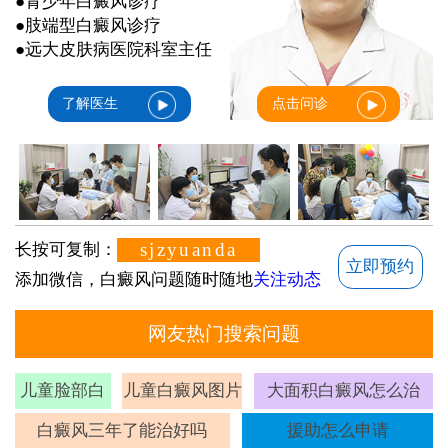
●青少年白癜风诊疗
●肢端型白癜风诊疗
●远大皮肤病医院科室主任
了解医生
点击问诊
sjzyuanda
长按可复制：
立即预约
添加微信，白癜风问题随时随地
关注动态
网友热门搜索问题
儿童脸部白
儿童白癜风图片
大面积白癜风怎么治
斑
白癜风三年了能治好吗
援助怎么申请