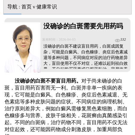
伍德灯结果显示亮白色荧光代表什么意思
脸上长了小白点是什么情况
导航
:
首页
ν
健康常识
白癜风用芦可替尼乳膏多久能恢复正常色
没确诊的白斑需要先用药吗
发布时间：2026-04-03
532
没确诊的白斑不建议盲目用药，白斑成因复
杂，可能是白癜风、白色糠疹、炎症后色素减
退等多种问题，不同病症对应的治疗药物差异
大，盲目使用不仅不对症，还难以起到祛白效
果。若自行购买药膏或口服药乱治，容易掩盖
真实病情，影响医生判断，甚至可能刺激皮肤
没确诊的白斑不要盲目用药。
对于尚未确诊的白
导致白斑扩散，既浪费时间与金钱，还会耽误
理想的治疗时机。建议先通过伍德灯、皮肤CT
斑，盲目用药百害而无一利。白斑并非单一疾病的表
等检查明确白斑类型与病因，再制定针对性方
现，它可能是白癜风、白色糠疹、炎症后色素减退、无
案，科学祛白，保障疗效。...
色素痣等多种皮肤问题的症状。不同病症的病理机制、
治疗原则差异大，例如白癜风需修复黑色素细胞，而白
色糠疹多与营养、皮肤干燥相关，花斑癣由真菌感染引
起。不同的白斑病，治疗药物不同，盲目用药不仅无法
对症起效，还可能因药物成分刺激皮肤，加重局部负