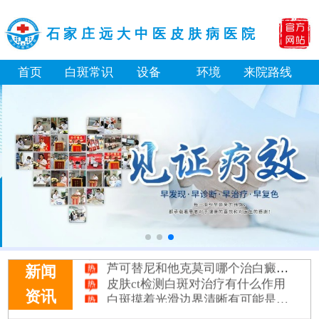
石家庄远大中医皮肤病医院
首页
白斑常识
设备
环境
来院路线
补骨脂泡酒真能治白癜风吗 有没有副作用
伍德灯下白斑比肉眼看到的更大正常吗
儿童下巴长小白点是什么原因
芦可替尼和他克莫司哪个治白癜风好
新闻
皮肤ct检测白斑对治疗有什么作用
白斑摸着光滑边界清晰有可能是哪种皮肤病
资讯
白癜风长期用激素药膏会有副作用吗