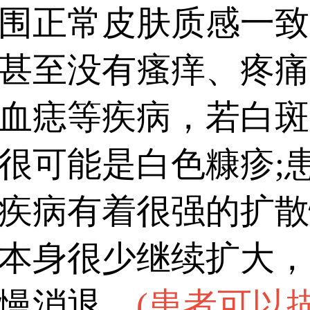
消退。需要注意的是，
围正常皮肤质感一致
考，准确区分需通过伍德
甚至没有瘙痒、疼痛
查。其中白癜风危害性
血痣等疾病，若白斑
范治疗。...
很可能是白色糠疹;
疾病有着很强的扩散
本身很少继续扩大，
慢消退。
(
患者可以