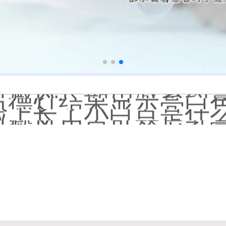
补骨脂泡酒真能治白癜风吗
伍德灯下白斑比肉眼看
儿童下巴长小白点是
芦可替尼和他克莫司
皮肤ct检测白斑对治
白斑摸着光滑边界清晰有可
白癜风长期用激素药
伍德灯结果显示亮白色荧
脸上长了小白点是什
白癜风用芦可替尼乳膏多