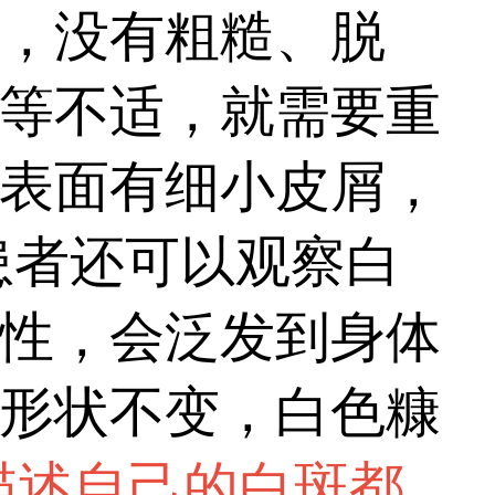
自行判断仅为初步参
，没有粗糙、脱
灯、皮肤ct等科学检
等不适，就需要重
较大，需及时就医规
表面有细小皮屑，
患者还可以观察白
性，会泛发到身体
形状不变，白色糠
描述自己的白斑都