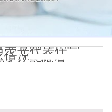
 有没有副作用
到的更大正常吗
什么原因
哪个治白癜风好
疗有什么作用
能是哪种皮肤病
膏会有副作用吗
光代表什么意思
么情况
久能恢复正常色