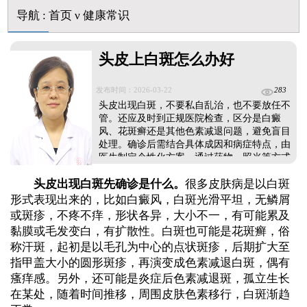
白癜风早期是什么症状图片
导航
:
首页
ν
健康常识
头皮上白斑怎么办好
发布时间：2026-03-22
283
头皮出现白斑，不要私自乱治，也不要放任不
管。还应及时到正规医院检查，区分是白癜
风、花斑癣还是其他色素减退问题，避免盲目
处理。确诊后需结合具体成因和病症特点，由
医生制定个性化方案，通过药物、照光等方式
针对性治疗。同时做好头皮护理措施，减少刺
头皮出现白斑先确诊是什么。
很多皮肤病是以白斑
激，坚持规范治疗，逐步促进色素恢复，让头
皮肤色回归正常，避免白斑进一步扩散。...
形式表现出来的，比如白癜风，白斑光滑平坦，无鳞屑
或斑疹，不疼不痒，形状各异，大小不一，有可能累及
黏膜或毛发变白，有扩散性。白斑也可能是花斑癣，俗
称汗斑，起初是以毛孔为中心的点状斑疹，后期扩大至
指甲盖大小的圆形斑疹，再演变成色素减退白斑，偶有
瘙痒感。另外，还可能是炎症后色素减退斑，孤立生长
在某处，随着时间推移，周围皮肤色素移行，白斑渐趋