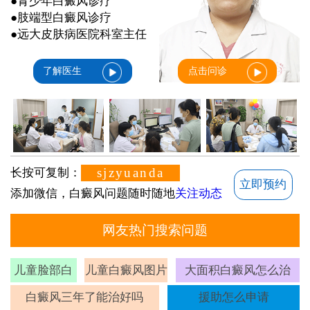
●青少年白癜风诊疗
●肢端型白癜风诊疗
●远大皮肤病医院科室主任
了解医生
点击问诊
sjzyuanda
长按可复制：
立即预约
添加微信，白癜风问题随时随地
关注动态
网友热门搜索问题
儿童脸部白
儿童白癜风图片
大面积白癜风怎么治
斑
白癜风三年了能治好吗
援助怎么申请