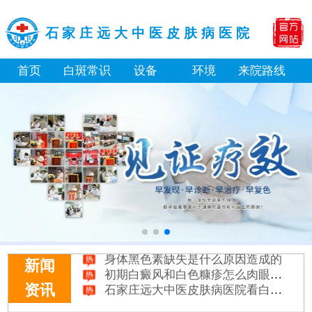
石家庄远大中医皮肤病医院
首页
白斑常识
设备
环境
来院路线
白癜风长期用激素药膏会有副作用吗
伍德灯结果显示亮白色荧光代表什么意思
脸上长了小白点是什么情况
白癜风用芦可替尼乳膏多久能恢复正常色
身体黑色素缺失是什么原因造成的
新闻
初期白癜风和白色糠疹怎么肉眼区分
石家庄远大中医皮肤病医院看白斑好吗
资讯
他克莫司能涂在嘴唇周围的白斑上吗
初期白癜风怎么治疗好得快