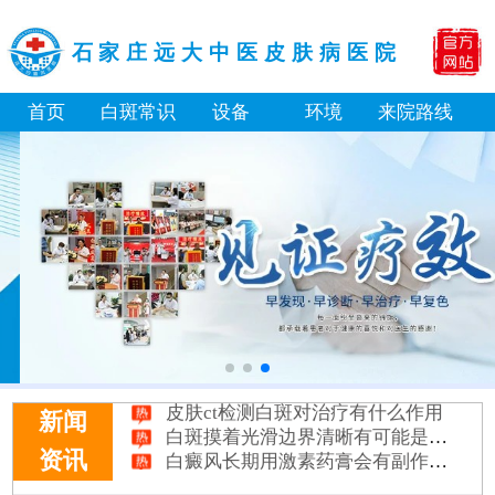
石家庄远大中医皮肤病医院
首页
白斑常识
设备
环境
来院路线
补骨脂泡酒真能治白癜风吗 有没有副作用
伍德灯下白斑比肉眼看到的更大正常吗
儿童下巴长小白点是什么原因
芦可替尼和他克莫司哪个治白癜风好
皮肤ct检测白斑对治疗有什么作用
白斑摸着光滑边界清晰有可能是哪种皮肤病
新闻
白癜风长期用激素药膏会有副作用吗
资讯
伍德灯结果显示亮白色荧光代表什么意思
脸上长了小白点是什么情况