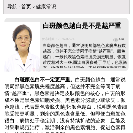
白癜风用芦可替尼乳膏多久能恢复正常色
导航
:
首页
ν
健康常识
白斑颜色越白是不是越严重
发布时间：2026-02-24
430
白斑颜色越白，通常说明局部黑色素脱失程度
越高，但并不完全等同于病情“越严重”。颜色
越白，一般代表黑色素细胞受损更明显、恢复
难度相对大一些;而淡白斑多处于早期，色素尚
存，治疗见效往往更快。不过病情轻重还要看
白斑面积、扩散速度、发病部位、病程长短以
白斑颜色白不一定更严重。
白斑颜色越白，通常说
及是否处于进展期等综合情况，不能只凭颜色
判断。就算是颜色很白的白斑，若处于稳定
明局部黑色素脱失程度越高，但这并不完全等同于病
期、及时规范治疗，也有复色希望。...
情“越严重”。黑色素是决定皮肤颜色的核心，白斑的形
成本质是黑色素细胞受损、黑色素分泌减少或缺失，颜
色越浅，代表黑色素脱失越少;颜色越白，说明黑色素细
胞受损更明显，剩余的黑色素含量低。但即便白斑颜色
很白，病情处于稳定期，没有持续扩散的迹象，且能及
时采取规范治疗，激活剩余的黑色素细胞、促进色素再