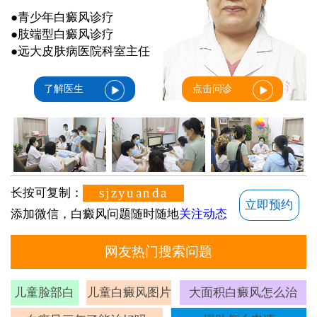
●青少年白癜风诊疗
●肢端型白癜风诊疗
●远大皮肤病医院科室主任
了解医生
点击问诊
sjzyuanda
长按可复制：
立即预约
添加微信，白癜风问题随时随地
关注动态
网友热门搜索问题
儿童脸部白
儿童白癜风图片
大面积白癜风怎么治