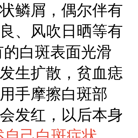
状鳞屑，偶尔伴有
良、风吹日晒等有
有的白斑表面光滑
发生扩散，贫血痣
用手摩擦白斑部
会发红，以后本身
述自己白斑症状，