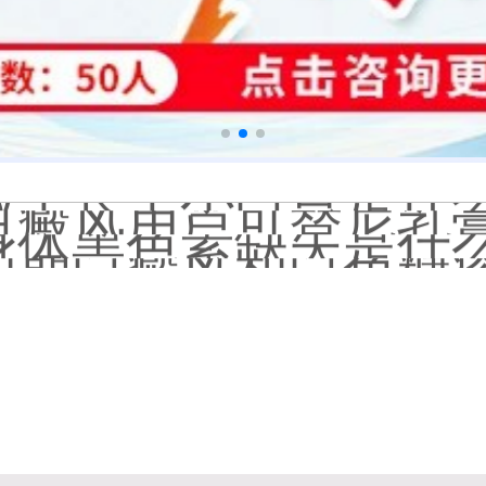
白癜风长期用激素药
伍德灯结果显示亮白色荧
脸上长了小白点是什
白癜风用芦可替尼乳膏多
身体黑色素缺失是什
初期白癜风和白色糠
石家庄远大中医皮肤病
他克莫司能涂在嘴唇
初期白癜风怎么治疗
白癜风早期是什么症