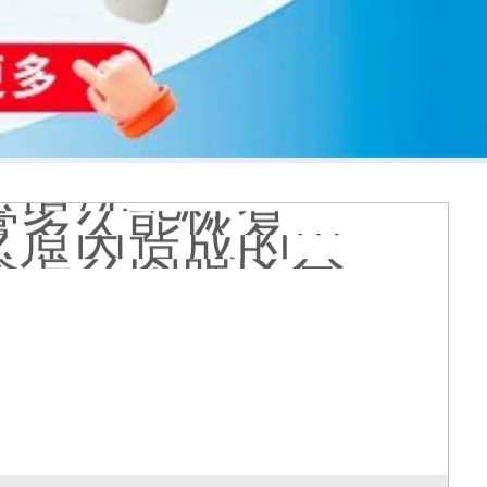
膏会有副作用吗
光代表什么意思
么情况
久能恢复正常色
么原因造成的
疹怎么肉眼区分
医院看白斑好吗
周围的白斑上吗
好得快
状图片