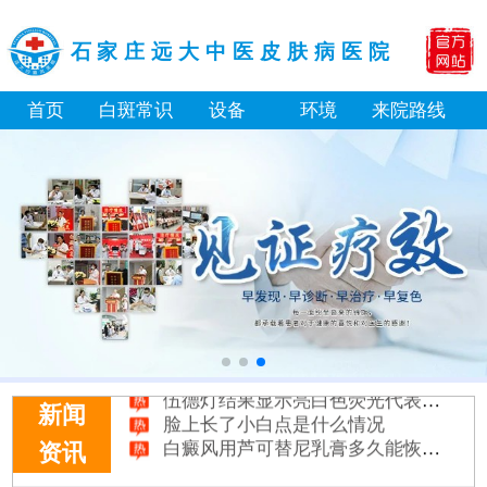
石家庄远大中医皮肤病医院
首页
白斑常识
设备
环境
来院路线
白癜风长期用激素药膏会有副作用吗
伍德灯结果显示亮白色荧光代表什么意思
脸上长了小白点是什么情况
新闻
白癜风用芦可替尼乳膏多久能恢复正常色
资讯
身体黑色素缺失是什么原因造成的
初期白癜风和白色糠疹怎么肉眼区分