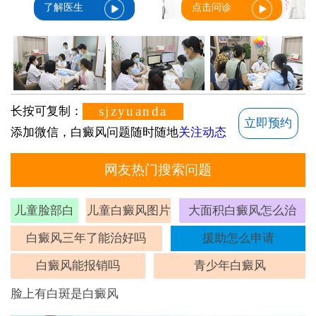
了解医生
点击问诊
sjzyuanda
长按可复制：
立即预约
添加微信，白癜风问题随时随地
关注动态
网友热门搜索问题
儿童脸部白
儿童白癜风图片
大面积白癜风怎么治
斑
白癜风三年了能治好吗
援助怎么申请
白癜风能报销吗
青少年白癜风
脸上有白斑是白癜风