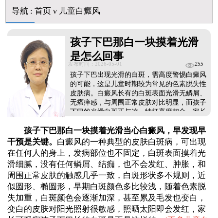
白癜风早期是什么症状图片
导航
:
首页
ν
儿童白癜风
孩子下巴那白一块摸着光滑
是怎么回事
发布时间：2026-05-01
255
孩子下巴出现光滑的白斑，需高度警惕白癜风
的可能，这是儿童时期较为常见的色素脱失性
皮肤病。白癜风长有的白斑表面光滑无鳞屑、
无瘙痒感，与周围正常皮肤对比明显，而孩子
下巴的光滑白斑正与这一特征高度契合，家长
及时带孩子到正规医院做科学检查可更准确诊
孩子下巴那白一块摸着光滑当心白癜风，早发现早
断，需明确的是，白癜风不会自行消退，拖延
治疗会导致白斑扩大、增多，增加治疗难度，
干预是关键。
白癜风的一种典型的皮肤白斑病，可出现
对孩子白斑的治疗，家长要重视。...
在任何人的身上，发病部位也不固定，白斑表面摸着光
滑细腻，没有任何鳞屑、结痂，也不会发红、肿胀，和
周围正常皮肤的触感几乎一致，白斑形状多不规则，近
似圆形、椭圆形，早期白斑颜色多比较浅，随着色素脱
失加重，白斑颜色会逐渐加深，甚至累及毛发也变白，
变白的皮肤对阳光照射很敏感，照晒太阳即会发红，家