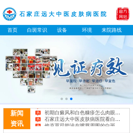
石家庄远大中医皮肤病医院
首页
白斑常识
设备
环境
来院路线
白癜风长期用激素药膏会有副作用吗
伍德灯结果显示亮白色荧光代表什么意思
脸上长了小白点是什么情况
白癜风用芦可替尼乳膏多久能恢复正常色
身体黑色素缺失是什么原因造成的
初期白癜风和白色糠疹怎么肉眼区分
新闻
石家庄远大中医皮肤病医院看白斑好吗
他克莫司能涂在嘴唇周围的白斑上吗
资讯
初期白癜风怎么治疗好得快