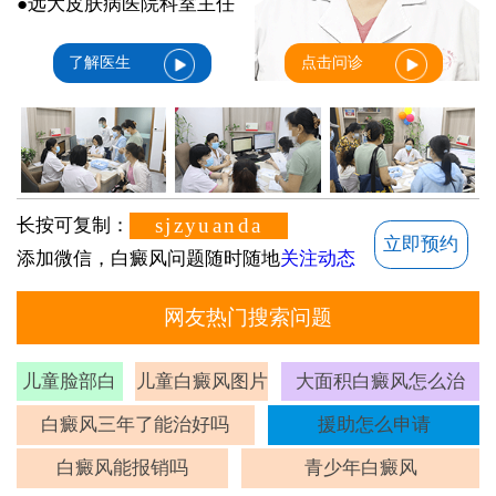
●远大皮肤病医院科室主任
了解医生
点击问诊
sjzyuanda
长按可复制：
立即预约
添加微信，白癜风问题随时随地
关注动态
网友热门搜索问题
儿童脸部白
儿童白癜风图片
大面积白癜风怎么治
斑
白癜风三年了能治好吗
援助怎么申请
白癜风能报销吗
青少年白癜风