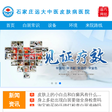
石家庄远大中医皮肤病医院
首页
白斑常识
设备
环境
来院路线
身体黑色素缺失是什么原因引起
白癜风打复色针有没有治好的案例
白癜风最初征兆什么样图片
初期白癜风和普通的色素减退斑怎么区分
伍德灯下不同颜色的荧光分别代表什么病
皮肤上的小白点和白癜风有什么区别
新闻
身上多处出现白斑要做全身检查吗
淘宝购买的伍德灯检查白斑准确吗
资讯
大面积白斑做全身仓光疗怎么样