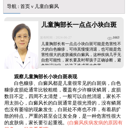
美国进口308激光照白癜风一个光斑大概费用多少
导航
:
首页
ν
儿童白癜风
儿童胸部长一点点小块白斑
发布时间：2024-06-27
1663
儿童胸部长有一点点小块白斑可能是危害性不
大的白色糠疹，可待其慢慢消退，也可能是危
害性很大的皮肤顽疾白癜风，这种疾病几乎无
自愈可能性，家长要及时帮孩子正确诊断，避
免耽误治疗，给孩子造成更大危害。...
观察儿童胸部长小块白斑表现
白色糠疹、白癜风都是儿童很常见的白斑病，白色
糠疹皮损处通常比较粗糙，覆盖有少许糠状鳞屑，皮损
数目不定，四周不太清楚，一般可以自然消退，家长不
用太担心，白癜风长的白斑通常是很光滑的，没有鳞屑
也没有萎缩的现象发生，白斑处不疼也不痒，有着易扩
散的特点，严重的甚至会泛发全身，是一种危害性很大
的皮肤病，家长要引起重视。
(
白癜风疾病发病的原因有