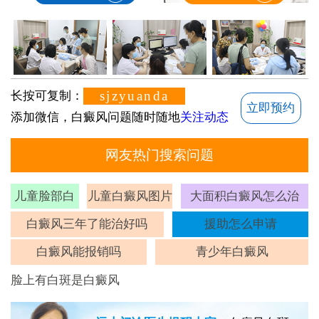
sjzyuanda
长按可复制：
立即预约
添加微信，白癜风问题随时随地
关注动态
网友热门搜索问题
儿童脸部白
儿童白癜风图片
大面积白癜风怎么治
斑
白癜风三年了能治好吗
援助怎么申请
白癜风能报销吗
青少年白癜风
脸上有白斑是白癜风