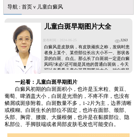
导航
:
首页
ν
儿童白癜风
儿童白斑早期图片大全
发布时间：2024-06-25
3263
白癜风是皮肤病，有皮肤顽疾之称，发病时患
者身上某个、某些部位长出大小不一、形状各
异的白斑、白点。那么长了白斑就一定是白癜
风吗?未必!还可能是其他的普通白斑病，今天
可以来看看儿童白斑早期图片大全，对白癜风
有更详细、全面、准确的认识。...
一起看：儿童白斑早期图片
白癜风初期的白斑面积小，也许是玉米粒、黄豆、
葡萄、啤酒盖大小，白斑是光滑的，不疼不痒，也没有
鳞屑或斑疹附着。白斑数量不多，1-2片为主，边界清晰
或模糊。白斑生长的部位不固定，也许在面部、颈部、
头部、胸背、腰腹、大腿根侧，也许是在黏膜部位、隐
私部位、手脚肢端或者局部皮肤毛发也可能变白。