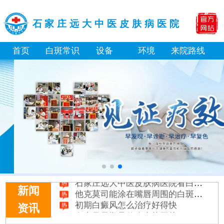
石家庄远大中医皮肤病医院
首页
白斑常识
设备
环境
来院路线
白癜风长期用激素药膏会有副作用吗
伍德灯结果显示亮白色荧光代表什么意思
脸上长了小白点是什么情况
白癜风用芦可替尼乳膏多久能恢复正常色
身体黑色素缺失是什么原因造成的
初期白癜风和白色糠疹怎么肉眼区分
石家庄远大中医皮肤病医院看白斑好吗
他克莫司能涂在嘴唇周围的白斑上吗
新闻
初期白癜风怎么治疗好得快
资讯
白癜风早期是什么症状图片