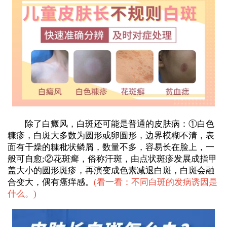
除了白癜风，白斑还可能是普通的皮肤病：①白色
糠疹，白斑大多数为圆形或卵圆形，边界模糊不清，表
面有干燥的糠秕状鳞屑，数量不多，容易长在脸上，一
般可自愈;②花斑癣，俗称汗斑，由点状斑疹发展成指甲
盖大小的圆形斑疹，再演变成色素减退白斑，白斑会融
合变大，偶有瘙痒感。
(
看一看：不同白斑的发病诱因是
什么。
)