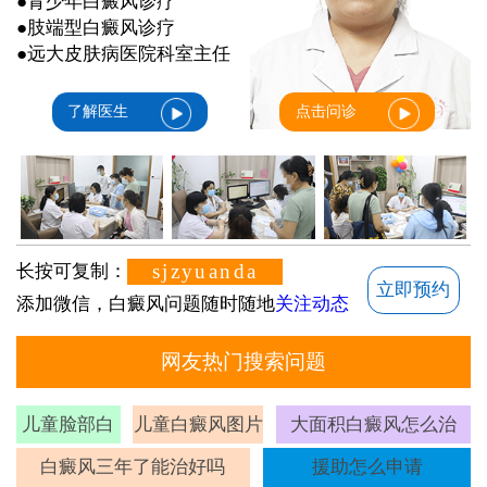
●青少年白癜风诊疗
●肢端型白癜风诊疗
●远大皮肤病医院科室主任
了解医生
点击问诊
sjzyuanda
长按可复制：
立即预约
添加微信，白癜风问题随时随地
关注动态
网友热门搜索问题
儿童脸部白
儿童白癜风图片
大面积白癜风怎么治
斑
白癜风三年了能治好吗
援助怎么申请