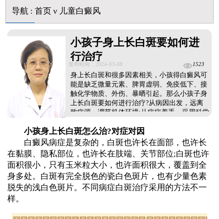
导航
:
首页
ν
儿童白癜风
小孩子身上长白斑要如何进
行治疗
发布时间：2024-03-08
1523
身上长白斑和很多因素相关，小孩得白癜风可
能是缺乏微量元素、脾胃虚弱、免疫低下、接
触化学物质、外伤、暴晒引起。那么小孩子身
上长白斑要如何进行治疗?从病因出发，远离
致病源，调节机体环境;从病症着手，采用科学
对症的方法增加白斑区域黑色素含量。...
小孩身上长白斑怎么治?对症对因
白癜风病症是复杂的，白斑也许长在面部，也许长
在黏膜、隐私部位，也许长在肢端、关节部位;白斑也许
面积很小，只有玉米粒大小，也许面积很大，覆盖到全
身多处。白斑有完全脱色的瓷白色斑片，也有少量色素
脱失的浅白色斑片。不同病症白斑治疗采用的方法不一
样。