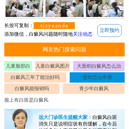
sjzyuanda
长按可复制：
立即预约
添加微信，白癜风问题随时随地
关注动态
网友热门搜索问题
儿童脸部白
儿童白癜风图片
大面积白癜风怎么治
斑
白癜风三年了能治好吗
援助怎么申请
白癜风能报销吗
青少年白癜风
脸上有白斑是白癜风
远大门诊医生提醒大家：
白癜风白斑
消失只是说明症状有所缓解，在今后