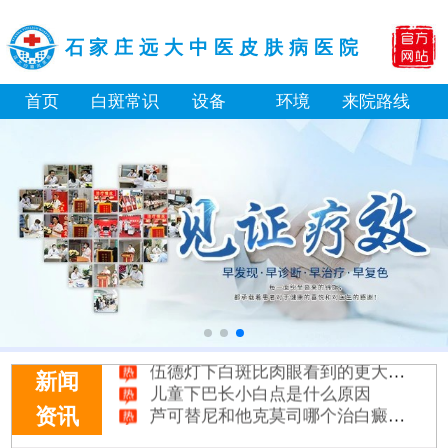
石家庄远大中医皮肤病医院
首页
白斑常识
设备
环境
来院路线
淘宝购买的伍德灯检查白斑准确吗
大面积白斑做全身仓光疗怎么样
美国进口308激光照白癜风一个光斑大概费用多少
小孩膝盖上有白色的点点摸着光滑怎么回事
补骨脂泡酒真能治白癜风吗 有没有副作用
伍德灯下白斑比肉眼看到的更大正常吗
儿童下巴长小白点是什么原因
新闻
芦可替尼和他克莫司哪个治白癜风好
资讯
皮肤ct检测白斑对治疗有什么作用
白斑摸着光滑边界清晰有可能是哪种皮肤病