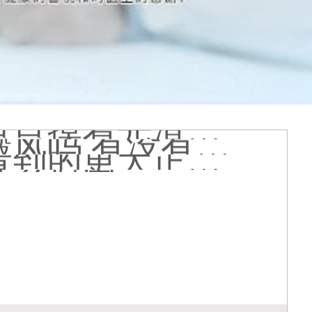
查白斑准确吗
光疗怎么样
个光斑大概费用多少
着光滑怎么回事
 有没有副作用
到的更大正常吗
什么原因
哪个治白癜风好
疗有什么作用
能是哪种皮肤病