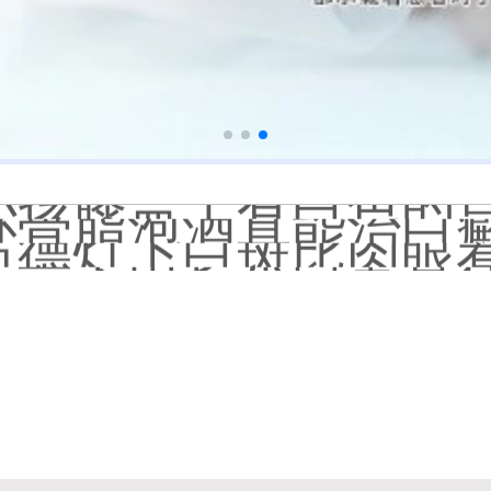
淘宝购买的伍德灯检
大面积白斑做全身仓
国进口308激光照白癜风一
小孩膝盖上有白色的点点摸
补骨脂泡酒真能治白癜风吗
伍德灯下白斑比肉眼看
儿童下巴长小白点是
芦可替尼和他克莫司
皮肤ct检测白斑对治
白斑摸着光滑边界清晰有可