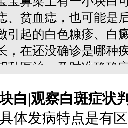
宝宝鼻梁上有一小块白
痣、贫血痣，也可能是
激引起的白色糠疹、白
长，在还没确诊是哪种
胡乱医治，及时准确确
斑得到正确治疗。...
白|观察白斑症状
体发病特点是有区