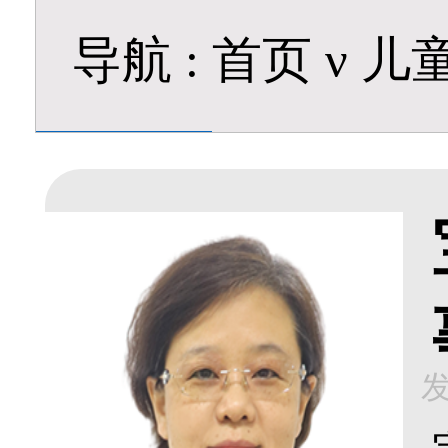
导航
:
首页
ν
儿
发