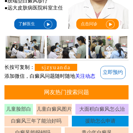
●肢端型白癜风诊疗
●远大皮肤病医院科室主任
了解医生
点击问诊
sjzyuanda
长按可复制：
立即预约
添加微信，白癜风问题随时随地
关注动态
网友热门搜索问题
儿童脸部白
儿童白癜风图片
大面积白癜风怎么治
斑
白癜风三年了能治好吗
援助怎么申请
白癜风能报销吗
青少年白癜风