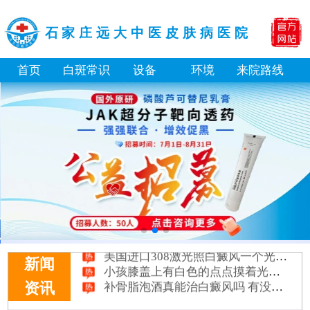
石家庄远大中医皮肤病医院
首页
白斑常识
设备
环境
来院路线
淘宝购买的伍德灯检查白斑准确吗
大面积白斑做全身仓光疗怎么样
美国进口308激光照白癜风一个光斑大概费用多少
小孩膝盖上有白色的点点摸着光滑怎么回事
新闻
补骨脂泡酒真能治白癜风吗 有没有副作用
资讯
伍德灯下白斑比肉眼看到的更大正常吗
儿童下巴长小白点是什么原因