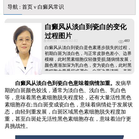
芦可替尼和他克莫司哪个治白癜风好
导航
:
首页
ν
白癜风常识
皮肤ct检测白斑对治疗有什么作用
白斑摸着光滑边界清晰有可能是哪种皮肤病
白癜风从淡白到瓷白的变化
过程图片
发布时间：2026-02-02
483
白癜风从淡白到瓷白是色素逐步脱失的过程，
初期白斑为淡白色，与正常皮肤色差小、边界
模糊，此时黑素细胞仅轻微受损;随病情发展，
颜色逐渐加深为乳白色，变为瓷白色，此时黑
素细胞大量受损或凋亡，白斑边界清晰、表面
光滑无脱屑。这种变化说明病情在进展，色素
白癜风从淡白色到瓷白色意味着病情加重。
发病早
脱失在加重，需及时干预。此时应立即前往正
规医院就诊，检查明确病情，遵医嘱制定个性
期的白斑颜色较浅，通常为淡白色、浅白色、乳白色
化治疗方案，坚持规范治疗，同时做好防晒、
等，意味着黑色素细胞脱失程度轻，还有大量活性黑色
避免外伤，规避不良刺激，阻止色素进一步脱
素细胞存在;当白斑变成瓷白色，意味着病情处于发展状
失，促进白斑复色。...
态，由轻到重发展，白斑区域黑色素细胞脱失程度加
重，甚至白斑处无活性黑色素细胞存在，意味着治疗更
具挑战性。