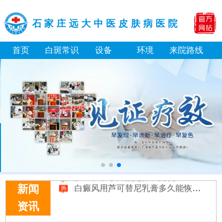
石家庄远大中医皮肤病医院
首页
白斑常识
设备
环境
来院路线
补骨脂泡酒真能治白癜风吗 有没有副作用
伍德灯下白斑比肉眼看到的更大正常吗
儿童下巴长小白点是什么原因
芦可替尼和他克莫司哪个治白癜风好
皮肤ct检测白斑对治疗有什么作用
白斑摸着光滑边界清晰有可能是哪种皮肤病
白癜风长期用激素药膏会有副作用吗
伍德灯结果显示亮白色荧光代表什么意思
脸上长了小白点是什么情况
白癜风用芦可替尼乳膏多久能恢复正常色
新闻
资讯