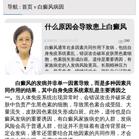
导航
:
首页
ν
白癜风病因
什么原因会导致患上白癜风
发布时间：2026-05-03
390
白癜风通常在多因素共同作用下发病，包括自
身免疫系统紊乱，错误攻击破坏皮肤黑色素细
胞，色素脱失形成白斑。遗传是重要诱因，有
家族病史的人发病风险更高。长期精神压力
大、熬夜焦虑、情绪波动大，扰乱内分泌和免
疫功能，诱发白斑。另外挑食偏食、微量元素
白癜风的发病并非单一因素导致，而是多种因素共
铜锌缺乏、免疫力低下、长期接触化学刺激物
等，都会损伤黑色素细胞功能。白癜风治疗一
同作用的结果，其中自身免疫系统紊乱是主要诱因之
方面要对症用药，改善白斑症状，另一方面要
一。
当人体免疫系统出现异常时，会错误攻击并破坏皮
加强护理，避免不良因素刺激，防治结合，使
肤中负责产生黑色素的细胞，导致黑色素合成受阻、大
肤色还原。...
量流失，皮肤因色素脱失形成白斑。此外，遗传也是白
癜风发病的重要诱因，有白癜风家族病史的人群，发病
风险会高于普通人群，但这并不意味着有遗传背景就一
定会发病，通常还需要结合其他因素的共同作用，才会