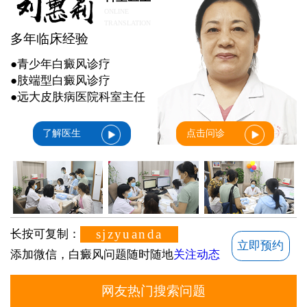
ONLINE
TRANSLATION
多年临床经验
●青少年白癜风诊疗
●肢端型白癜风诊疗
●远大皮肤病医院科室主任
了解医生
点击问诊
sjzyuanda
长按可复制：
立即预约
添加微信，白癜风问题随时随地
关注动态
网友热门搜索问题